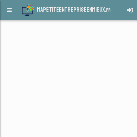
mapetiteentrepriseenmieux.
fr