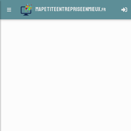
mapetiteentrepriseenmieux.
fr