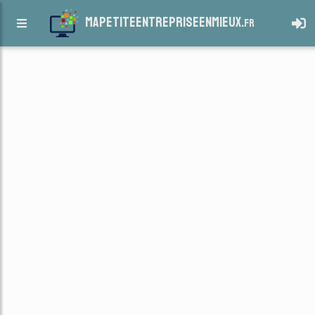
mapetiteentrepriseenmieux.
fr