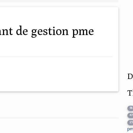
D
T
58
47
25
pm