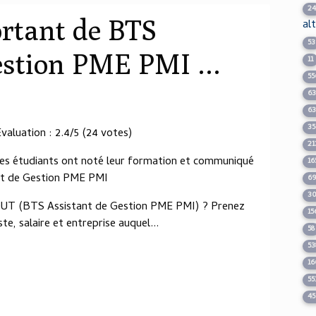
2
ortant de BTS
al
53
estion PME PMI ...
11
55
6
6
35
aluation : 2.4/5 (24 votes)
21
es étudiants ont noté leur formation et communiqué
16
ant de Gestion PME PMI
6
3
/DUT (BTS Assistant de Gestion PME PMI) ? Prenez
15
e, salaire et entreprise auquel...
58
53
16
55
4