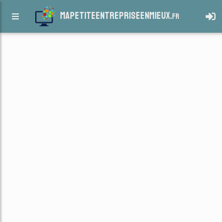
mapetiteentrepriseenmieux.
fr