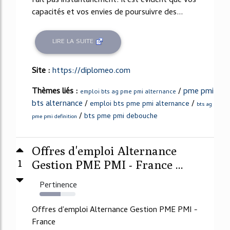
fait pas instantanément. Il est évident que vos
capacités et vos envies de poursuivre des...
LIRE LA SUITE
Site :
https://diplomeo.com
Thèmes liés :
/
pme pmi
emploi bts ag pme pmi alternance
bts alternance
/
/
emploi bts pme pmi alternance
bts ag
/
bts pme pmi debouche
pme pmi definition
Offres d'emploi Alternance
1
Gestion PME PMI - France ...
Pertinence
59%
Offres d'emploi Alternance Gestion PME PMI -
France