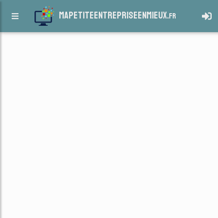
mapetiteentrepriseenmieux.
fr