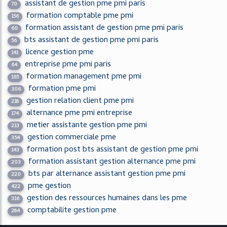
assistant de gestion pme pmi paris
70
formation comptable pme pmi
156
formation assistant de gestion pme pmi paris
60
bts assistant de gestion pme pmi paris
56
licence gestion pme
141
entreprise pme pmi paris
64
formation management pme pmi
165
formation pme pmi
306
gestion relation client pme pmi
218
alternance pme pmi entreprise
174
metier assistante gestion pme pmi
213
gestion commerciale pme
354
formation post bts assistant de gestion pme pmi
143
formation assistant gestion alternance pme pmi
203
bts par alternance assistant gestion pme pmi
220
pme gestion
422
gestion des ressources humaines dans les pme
316
comptabilite gestion pme
284