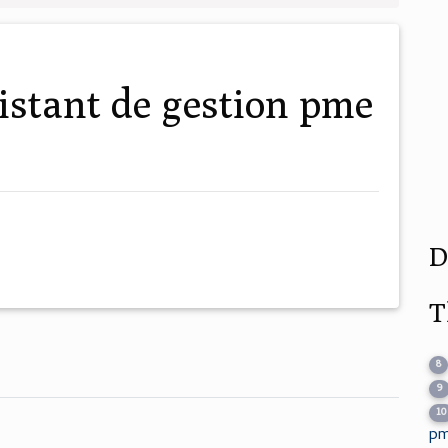
D
T
8
9
10
pm