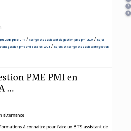
7
8
m
/
/
 gestion pme pmi
corrige bts assistant de gestion pme pmi 2010
sujet
/
istant gestion pme pmi session 2004
sujets et corrige bts assistante gestion
gestion PME PMI en
 ...
n alternance
nformations à connaitre pour faire un BTS assistant de