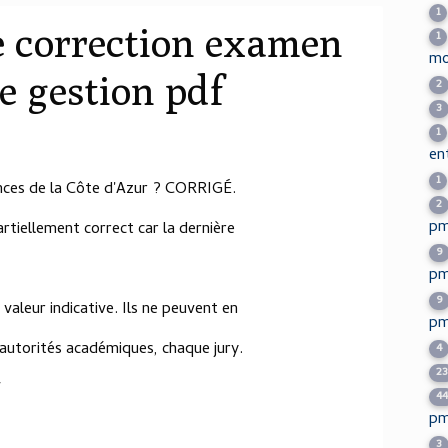
1
 correction examen
1
mo
de gestion pdf
2
3
1
en
1
ces de la Côte d'Azur ? CORRIGÉ.
2
pm
partiellement correct car la dernière
9
pm
9
valeur indicative. Ils ne peuvent en
pm
 autorités académiques, chaque jury.
4
2
f
4
pm
3