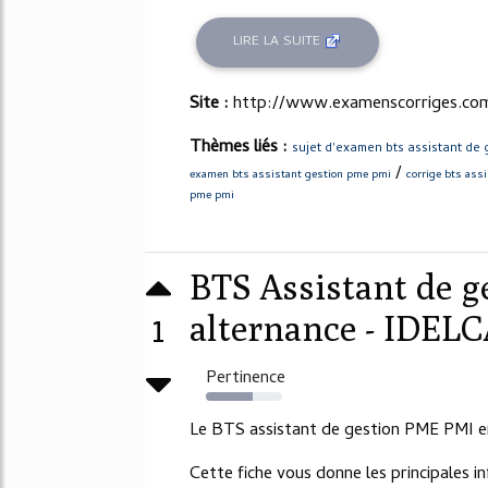
LIRE LA SUITE
Site :
http://www.examenscorriges.co
Thèmes liés :
sujet d'examen bts assistant de
/
examen bts assistant gestion pme pmi
corrige bts ass
pme pmi
BTS Assistant de 
1
alternance - IDELCA
Pertinence
62%
Le BTS assistant de gestion PME PMI e
Cette fiche vous donne les principales i