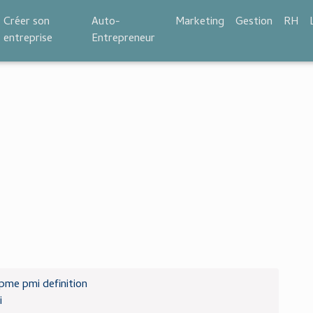
Créer son
Auto-
Marketing
Gestion
RH
entreprise
Entrepreneur
pme pmi definition
i