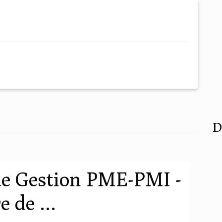
D
de Gestion PME-PMI -
 de ...