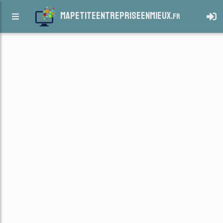
mapetiteentrepriseenmieux.
fr