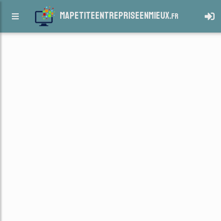
mapetiteentrepriseenmieux.
fr